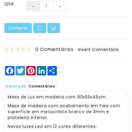
Matemática
Qtd:
Ciência
E
Comprar
Robótica
Material
Escolar
0 Comentários
Inserir Comentário
E
Manualidades
Facebook
Twitter
Pinterest
LinkedIn
Share
Equipamento
De
Sala
Descrição
Comentários
Mesa de Luz em madeira com 90x55x45cm.
Sacos
-
Mesa de madeira com acabamento em Faia com
T-
superfície em metacrilato branco de 3mm e
Shirt
prateleira inferior.
-
Novas luzes Led em 12 cores diferentes.
Bonés