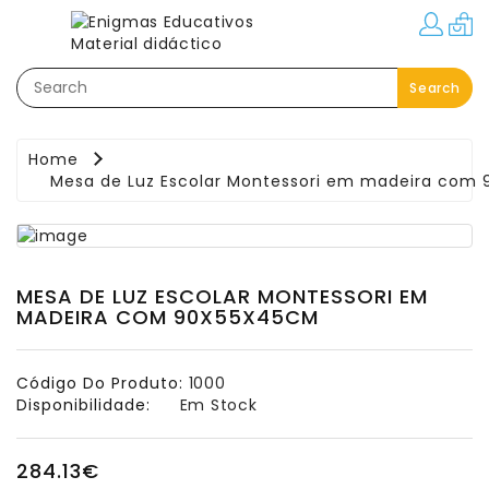
Categorias
Search
Festas–
Eventos–
Brindes
Home
Mesa de Luz Escolar Montessori em madeira com
Material
Educativo
Áreas
Pedagógicas
MESA DE LUZ ESCOLAR MONTESSORI EM
MADEIRA COM 90X55X45CM
Movimento:
Interior
-
Código Do Produto:
1000
Exterior
Disponibilidade:
Em Stock
Linguagem
284.13€