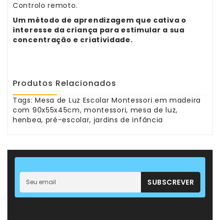
–
Controlo remoto.
Panamás
Um método de aprendizagem que cativa o
–
interesse da criança para estimular a sua
Aventais
concentração e criatividade.
Livros
-
Leitura
Produtos Relacionados
Primeiras
Tags:
Mesa de Luz Escolar Montessori em madeira
Descobertas
com 90x55x45cm
,
montessori
,
mesa de luz
,
henbea
,
pré-escolar
,
jardins de infância
SUBSCREVER