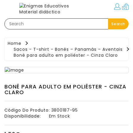
Categorias
Search
Festas–
Eventos–
Brindes
Home
Sacos - T-shirt - Bonés – Panamás – Aventais
Material
Boné para adulto em poliéster - Cinza Claro
Educativo
Áreas
Pedagógicas
BONÉ PARA ADULTO EM POLIÉSTER - CINZA
Movimento:
CLARO
Interior
-
Exterior
Código Do Produto:
3800187-95
Disponibilidade:
Em Stock
Linguagem