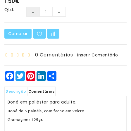
1.50€
Matemática
Qtd:
Ciência
E
Robótica
Comprar
Material
Escolar
E
0 Comentários
Inserir Comentário
Manualidades
Equipamento
Facebook
Twitter
Pinterest
LinkedIn
Share
De
Sala
Descrição
Comentários
Sacos
Boné em poliéster para adulto.
-
T-
Boné de 5 painéis, com fecho em velcro.
Shirt
Gramagem: 125gr.
-
Bonés