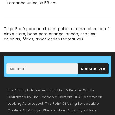
–
Tamanho único, Ø 58 cm
.
Panamás
–
Aventais
Livros
Tags:
Boné para adulto em poliéster cinza claro
,
boné
-
cinza claro
,
boné para criança
,
brinde
,
escolas
,
Leitura
colónias
,
férias
,
associações recreativas
Primeiras
Descobertas
SUBSCREVER
It Is A Long Established Fact That A Reader Will Be
Distracted By The Readable Content Of A Page When
Looking At Its Layout. The Point Of Using Loreadable
Content Of A Page When Looking At Its Layout Rem