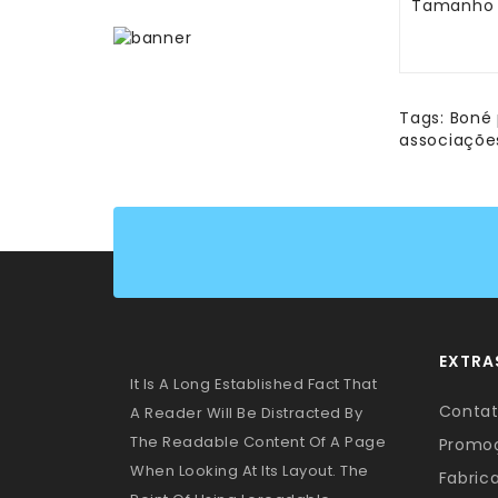
Tamanho 
Tags:
Boné 
associaçõe
EXTRA
It Is A Long Established Fact That
Conta
A Reader Will Be Distracted By
The Readable Content Of A Page
Promo
When Looking At Its Layout. The
Fabric