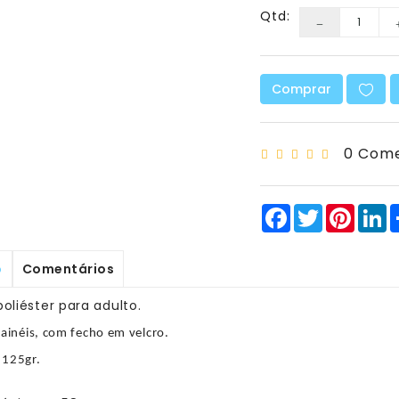
Qtd:
Comprar
0 Come
Facebook
Twitter
Pinter
L
o
Comentários
oliéster para adulto.
ainéis, com fecho em velcro.
125gr.