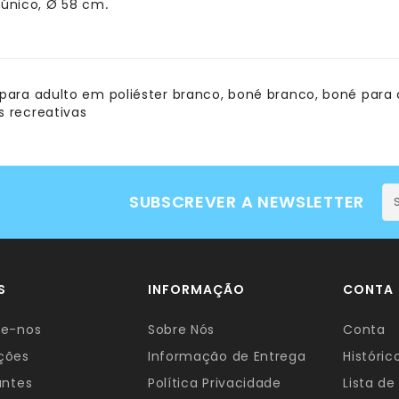
único, Ø 58 cm
.
para adulto em poliéster branco
,
boné branco
,
boné para 
s recreativas
SUBSCREVER A NEWSLETTER
S
INFORMAÇÃO
CONTA
te-nos
Sobre Nós
Conta
ções
Informação de Entrega
Históri
antes
Política Privacidade
Lista de