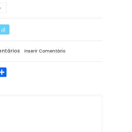
ntários
Inserir Comentário
est
inkedIn
Share