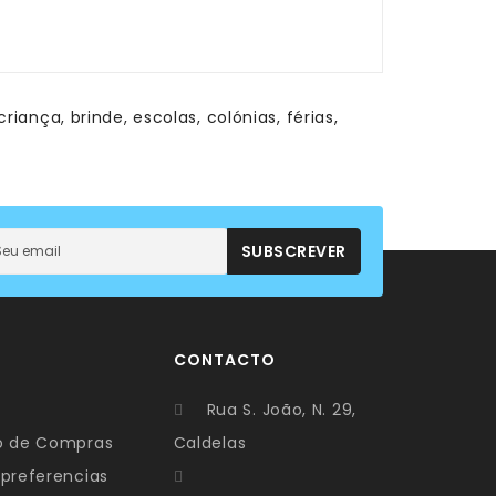
criança
,
brinde
,
escolas
,
colónias
,
férias
,
SUBSCREVER
CONTACTO
Rua S. João, N. 29,
co de Compras
Caldelas
 preferencias