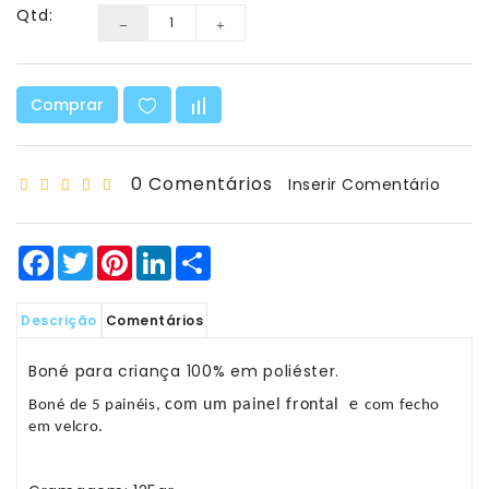
Matemática
Qtd:
Ciência
E
Robótica
Comprar
Material
Escolar
0 Comentários
Inserir Comentário
E
Manualidades
Facebook
Twitter
Pinterest
LinkedIn
Share
Equipamento
De
Sala
Descrição
Comentários
Sacos
Boné para criança 100% em poliéster.
-
com um painel frontal e
T-
Boné de 5 painéis,
com fecho
Shirt
em velcro.
-
Bonés