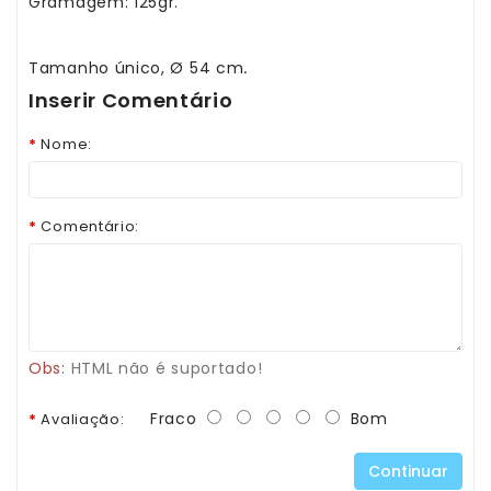
Gramagem: 125gr.
–
Panamás
–
Tamanho único, Ø 54 cm
Aventais
.
Inserir Comentário
Livros
-
Nome:
Leitura
Primeiras
Comentário:
Descobertas
Obs:
HTML não é suportado!
Fraco
Bom
Avaliação:
Continuar