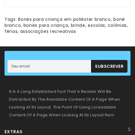
Tags:
Bonés para criança em poliéster branco
,
boné
branco
,
bonés para criança
,
brinde
,
escolas
,
colónias
,
férias
,
associações recreativas
SUBSCREVER
It Is A Long Established Fact That A Reader Will Be
Distracted By The Readable Content Of A Page When
Looking At Its Layout. The Point Of Using Loreadable
Content Of A Page When Looking At Its Layout Rem
EXTRAS