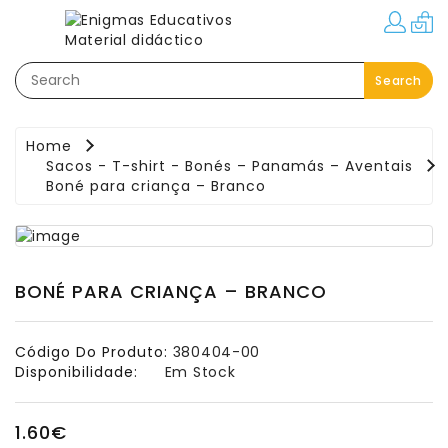
Categorias
Search
Festas–
Eventos–
Brindes
Home
Sacos - T-shirt - Bonés – Panamás – Aventais
Material
Boné para criança – Branco
Educativo
Áreas
Pedagógicas
BONÉ PARA CRIANÇA – BRANCO
Movimento:
Interior
-
Código Do Produto:
380404-00
Exterior
Disponibilidade:
Em Stock
Linguagem
1.60€