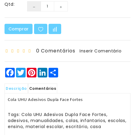
Matemática
Qtd:
Ciência
E
Robótica
Comprar
Material
Escolar
0 Comentários
Inserir Comentário
E
Manualidades
Facebook
Twitter
Pinterest
LinkedIn
Share
Equipamento
De
Sala
Descrição
Comentários
Sacos
Cola UHU Adesivos Dupla Face Fortes
-
T-
Tags:
Cola UHU Adesivos Dupla Face Fortes
,
Shirt
adesivos
,
manualidades
,
colas
,
infantarios
,
escolas
,
-
ensino
,
material escolar
,
escritório
,
casa
Bonés