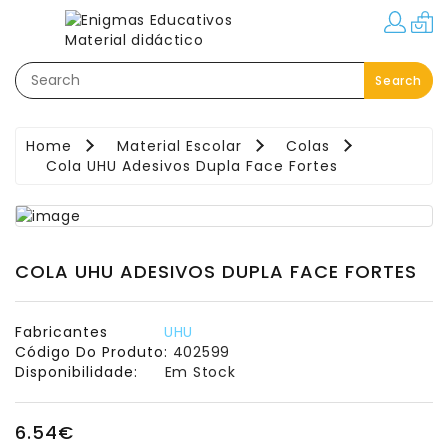
Categorias
Search
Festas–
Eventos–
Brindes
Home
Material Escolar
Colas
Cola UHU Adesivos Dupla Face Fortes
Material
Educativo
Áreas
Pedagógicas
COLA UHU ADESIVOS DUPLA FACE FORTES
Movimento:
Interior
Fabricantes
UHU
-
Código Do Produto:
402599
Exterior
Disponibilidade:
Em Stock
Linguagem
6.54€