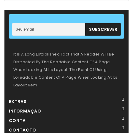
–
Panamás
–
Aventais
SUBSCREVER
Livros
-
Leitura
It Is A Long Established Fact That A Reader Will Be
Primeiras
Distracted By The Readable Content Of A Page
Descobertas
When Looking At Its Layout. The Point Of Using
Loreadable Content Of A Page When Looking At Its
Layout Rem
EXTRAS
INFORMAÇÃO
CONTA
CONTACTO