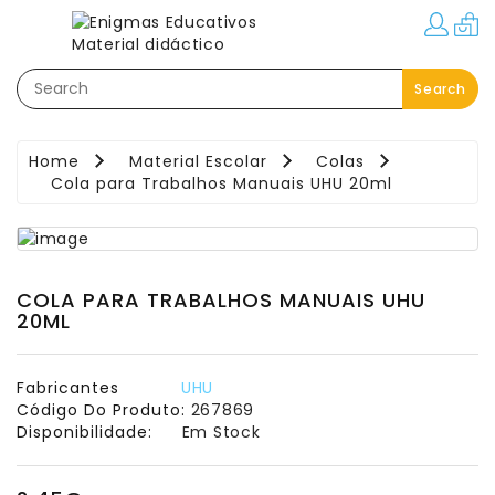
Categorias
Search
Festas–
Eventos–
Brindes
Home
Material Escolar
Colas
Cola para Trabalhos Manuais UHU 20ml
Material
Educativo
Áreas
Pedagógicas
COLA PARA TRABALHOS MANUAIS UHU
20ML
Movimento:
Interior
-
Fabricantes
UHU
Exterior
Código Do Produto:
267869
Disponibilidade:
Em Stock
Linguagem