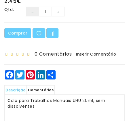
2.45€
Matemática
Qtd:
Ciência
E
Robótica
Comprar
Material
Escolar
E
0 Comentários
Inserir Comentário
Manualidades
Equipamento
Facebook
Twitter
Pinterest
LinkedIn
Share
De
Sala
Descrição
Comentários
Sacos
Cola para Trabalhos Manuais UHU 20ml, sem
-
dissolventes
T-
Shirt
-
Bonés