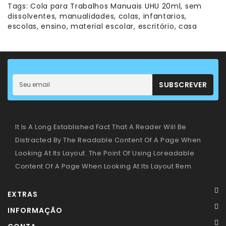
–
Tags:
Cola para Trabalhos Manuais UHU 20ml
,
sem
Panamás
dissolventes
,
manualidades
,
colas
,
infantarios
,
–
escolas
,
ensino
,
material escolar
,
escritório
,
casa
Aventais
Livros
-
Leitura
SUBSCREVER
Primeiras
Descobertas
It Is A Long Established Fact That A Reader Will Be
Distracted By The Readable Content Of A Page When
Looking At Its Layout. The Point Of Using Loreadable
Content Of A Page When Looking At Its Layout Rem
EXTRAS
INFORMAÇÃO