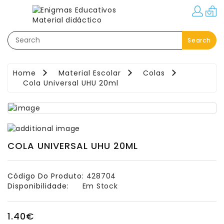
Categorias
Search
Festas–
Eventos–
Brindes
Home
Material Escolar
Colas
Cola Universal UHU 20ml
Material
Educativo
Áreas
Pedagógicas
COLA UNIVERSAL UHU 20ML
Movimento:
Interior
-
Código Do Produto:
428704
Exterior
Disponibilidade:
Em Stock
Linguagem
1.40€