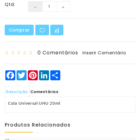
Matemática
Qtd:
Ciência
E
Robótica
Comprar
Material
Escolar
0 Comentários
Inserir Comentário
E
Manualidades
Facebook
Twitter
Pinterest
LinkedIn
Share
Equipamento
De
Sala
Descrição
Comentários
Sacos
Cola Universal UHU 20ml
-
T-
Shirt
Produtos Relacionados
-
Bonés