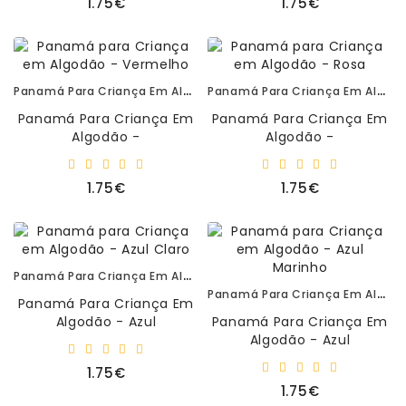
1.75€
1.75€
–
Criança De Algo..
Criança De Algodã..
Panamás
–
Aventais
Panamá Para Criança Em Algodão - Vermelho
Panamá Para Criança Em Algodão - Rosa
Livros
Panamá Para Criança Em
Panamá Para Criança Em
-
Algodão -
Algodão -
Leitura
Vermelho.Tamanho Único,
Branco.Tamanho Único, Ø
Ø 54 Cm Panamá Para
54 Cm Panamá Para
Primeiras
1.75€
1.75€
Criança De Algodão, ..
Criança De Algodão, Id..
Descobertas
Panamá Para Criança Em Algodão - Azul Claro
Panamá Para Criança Em Algodão - Azul Marinho
Panamá Para Criança Em
Algodão - Azul
Panamá Para Criança Em
Claro.Tamanho Único, Ø
Algodão - Azul
54 Cm Panamá Para
Marinho.Tamanho Único,
1.75€
Criança De Algodão..
Ø 54 Cm Panamá Para
1.75€
Criança De Algod..