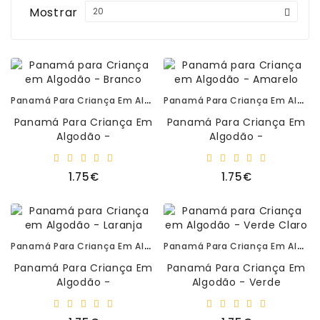
Matemática
Mostrar
Ciência
E
Robótica
Panamá Para Criança Em Algodão - Branco
Panamá Para Criança Em Algodão - Amarelo
Material
Escolar
Panamá Para Criança Em
Panamá Para Criança Em
E
Algodão -
Algodão -
Manualidades
Branco.Tamanho Único, Ø
AmareloTamanho Único,
54 Cm Panamá Para
Ø 54 Cm Panamá Para
1.75€
1.75€
Equipamento
Criança De Algodão, Id..
Criança De Algodão, Id..
De
Sala
Sacos
Panamá Para Criança Em Algodão - Laranja
Panamá Para Criança Em Algodão - Verde Claro
-
T-
Panamá Para Criança Em
Panamá Para Criança Em
Shirt
Algodão -
Algodão - Verde
-
Laranja.Tamanho Único,
Claro.Tamanho Único, Ø
Bonés
Ø 54 Cm Panamá Para
54 Cm Panamá Para