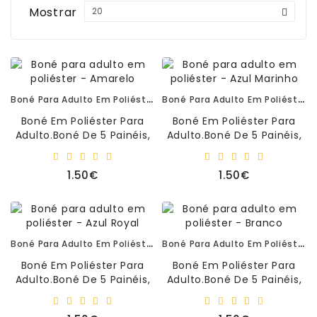
Matemática
Mostrar
Ciência
E
Robótica
Boné Para Adulto Em Poliéster - Amarelo
Boné Para Adulto Em Poliéster - Azul Marinho
Material
Escolar
Boné Em Poliéster Para
Boné Em Poliéster Para
E
Adulto.Boné De 5 Painéis,
Adulto.Boné De 5 Painéis,
Manualidades
Com Fecho Em
Com Fecho Em
Velcro.Gramagem:
Velcro.Gramagem:
1.50€
1.50€
Equipamento
125gr.Tamanho Único, ..
125gr.Tamanho Único, ..
De
Sala
Sacos
Boné Para Adulto Em Poliéster - Azul Royal
Boné Para Adulto Em Poliéster - Branco
-
T-
Boné Em Poliéster Para
Boné Em Poliéster Para
Shirt
Adulto.Boné De 5 Painéis,
Adulto.Boné De 5 Painéis,
-
Com Fecho Em
Com Fecho Em
Bonés
Velcro.Gramagem:
Velcro.Gramagem: