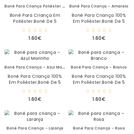
Boné Para Criança Poliéster – Preto
Boné Para Criança – Amarelo
Boné Para Criança Em
Boné Para Criança 100%
Poliéster.Boné De 5
Em Poliéster.Boné De 5
Painéis.Fecho É Em
Painéis, Com Um Painel
Velcro.Tamanho Único, Ø
Frontal E Com Fecho Em
1.60€
1.60€
54 Cm.Gramagem..
V..
Boné Para Criança – Azul Marinho
Boné Para Criança – Branco
Boné Para Criança 100%
Boné Para Criança 100%
Em Poliéster.Boné De 5
Em Poliéster.Boné De 5
Painéis, Com Um Painel
Painéis, Com Um Painel
Frontal E Com Fecho Em
Frontal E Com Fecho Em
1.60€
1.60€
V..
V..
Boné Para Criança – Laranja
Boné Para Criança – Rosa