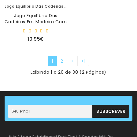
Jogo Equilíbrio Das Cadeiras Em Madeira Com 24 Peças
Jogo Equilíbrio Das
Cadeiras Em Madeira Com
24 Peças.Idade
Recomendada:
10.95€
3+Dimensões: Das Peças
3,5cm..
1
2
>
>|
Exibindo 1 a 20 de 38 (2 Páginas)
SUBSCREVER
It Is A Long Established Fact That A Reader Will Be