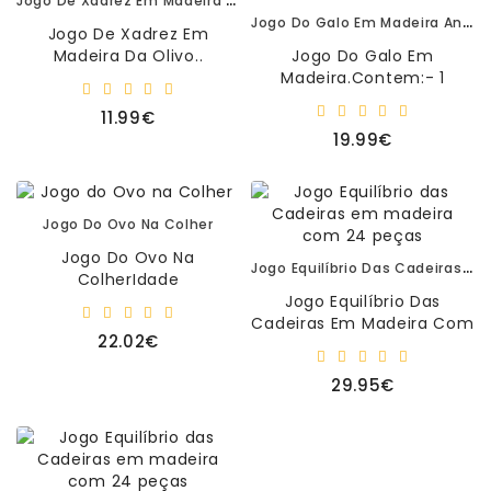
Jogo Do Galo Em Madeira Andreu Toys 16263
Jogo De Xadrez Em
Madeira Da Olivo..
Jogo Do Galo Em
Madeira.Contem:- 1
Tabuleiro Em Madeira
11.99€
Com 20,5x20,5x3cm.- 9
19.99€
Peças Em Madeira Para ..
Jogo Do Ovo Na Colher
Jogo Do Ovo Na
Jogo Equilíbrio Das Cadeiras Em Madeira Com 24 Peças
ColherIdade
Recomendada: 4+1 A 4
Jogo Equilíbrio Das
JogadoresContem:4
Cadeiras Em Madeira Com
22.02€
Colheres Em Plástico Com
24 Peças.Idade
19x5x1.5c..
Recomendada:
29.95€
3+Dimensões: Das Peças
7cm..