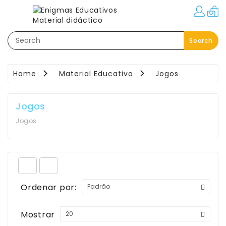
Categorias
Search
Festas–
Eventos–
Brindes
Home
Material Educativo
Jogos
Material
Educativo
Jogos
Áreas
Jogos
Pedagógicas
Movimento:
Interior
-
Exterior
Ordenar por:
Linguagem
Mostrar