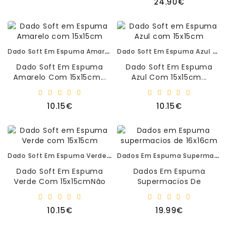
24.90€
–
Panamás
–
Aventais
Dado Soft Em Espuma Amarelo Com 15x15cm
Dado Soft Em Espuma Azul Com 15x15cm
Livros
Dado Soft Em Espuma
Dado Soft Em Espuma
-
Amarelo Com 15x15cm...
Azul Com 15x15cm...
Leitura
Primeiras
10.15€
10.15€
Descobertas
Dado Soft Em Espuma Verde Com 15x15cm
Dados Em Espuma Supermacios De 16x16cm
Dado Soft Em Espuma
Dados Em Espuma
Verde Com 15x15cmNão
Supermacios De
Consta Na Imagem...
16x16cm.Conjunto De 3
Dados Em Espuma
10.15€
19.99€
Supermacios, Ideal Para
Qualque..