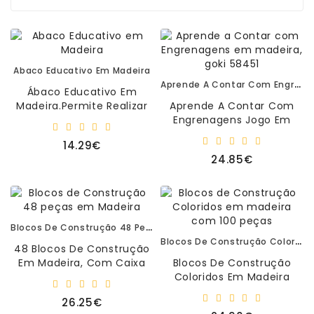
Matemática
Ciência
E
Robótica
Abaco Educativo Em Madeira
Aprende A Contar Com Engrenagens Em Madeira, Goki 58451
Ábaco Educativo Em
Material
Madeira.Permite Realizar
Aprende A Contar Com
Escolar
Operações Básicas:
Engrenagens Jogo Em
E
Adição, Subtração, Maior
Madeira.Jogo Com
Manualidades
14.29€
Que E Menor ..
Números E Rodas
24.85€
Dentadas De Cores Do
Equipamento
Arco-..
De
Sala
Blocos De Construção 48 Peças Em Madeira
Sacos
Blocos De Construção Coloridos Em Madeira Com 100 Peças
-
48 Blocos De Construção
T-
Em Madeira, Com Caixa
Blocos De Construção
Shirt
Em Madeira Com
Coloridos Em Madeira
-
26,5x20,5x3,5cm, Sem
Com 100 Peças.Idade
26.25€
Bonés
Tampa.48 Blocos De..
Recomendada: 3+..