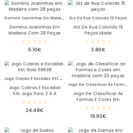
Domino Joaninhas Em Madeira Com 28 Peças
Giz De Rua Colorido 15 Peças
Domino Joaninhas Em
Giz De Rua Colorido 15
Madeira Com 28 Peças
Peças.Idade
Idade Recomendada: 3+
Recomendada: 3+Dimens..
Dimensões: 5,8x2,8cm Das
5.10€
3.80€
Peças...
Jogo Cobras E Escadas XXL Goki 56636
Jogo De Classificar As Formas E Cores Em Madeira Com 20 Peças
Jogo Cobras E Escadas
XXL.Jogo Para 2 A 4
Jogo De Classificar As
JogadoresContem:Base
Formas E Cores Em
Em Cartão (caixa)4
Madeira Com 20
24.48€
Pinos.1 Dado. I..
Peças.Idade
19.93€
Recomendada:
2+Dimensões: 34,8x..