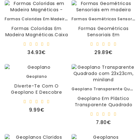
–
Panamás
–
Formas Coloridas Em Madeira Magnéticas -
Formas Geométricas Sensoriais Em Madeira
Aventais
Formas Coloridas Em
Formas Geométricas
Madeira Magnéticas.Caixa
Sensoriais Em
Livros
De Formas Magnéticas De
Madeira.Material
-
Cores Para Criar Figuras,
Pedagógico Inclusivo,
Leitura
34.93€
29.89€
Obje..
Ideal Para O
Desenvolvimen..
Primeiras
Descobertas
Geoplano
Diverte-Te Com O
Geoplano Transparente Quadrado Com 23x23cm, Miniland
Geoplano E Descobre
Todas As Figuras
Geoplano Em Plástico
Geométricas. Torna As
Transparente Quadrado
9.99€
Operações Matemáticas
Com 23x23cm Contem:
Ma..
120 Elásticos...
7.80€