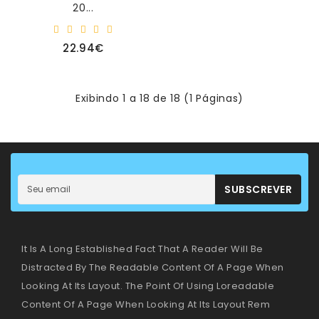
20...
22.94€
Exibindo 1 a 18 de 18 (1 Páginas)
SUBSCREVER
It Is A Long Established Fact That A Reader Will Be
Distracted By The Readable Content Of A Page When
Looking At Its Layout. The Point Of Using Loreadable
Content Of A Page When Looking At Its Layout Rem