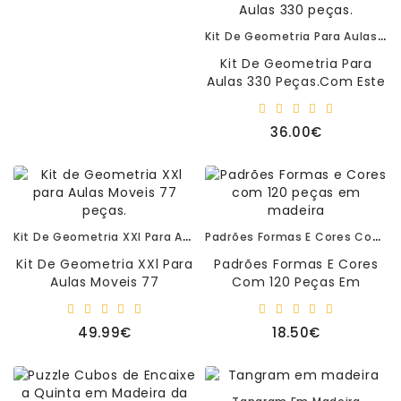
Kit De Geometria Para Aulas 330 Peças.
Kit De Geometria Para
Aulas 330 Peças.Com Este
Conjunto É Possível
Descobrir Quase Todas As
36.00€
Figuras ..
Kit De Geometria XXl Para Aulas Moveis 77 Peças.
Padrões Formas E Cores Com 120 Peças Em Madeira
Kit De Geometria XXl Para
Padrões Formas E Cores
Aulas Moveis 77
Com 120 Peças Em
PeçasCom Este Conjunto
Madeira120 Formas Em
É Possível Descobrir
Madeira.5 Fichas Em
49.99€
18.50€
Quase Todas A..
Madeira Com Imagen..