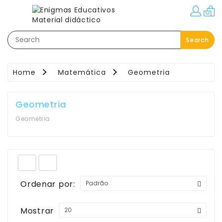
Categorias
Search
Festas–
Eventos–
Brindes
Home
Matemática
Geometria
Material
Educativo
Geometria
Áreas
Geometria
Pedagógicas
Movimento:
Interior
-
Exterior
Ordenar por:
Linguagem
Mostrar