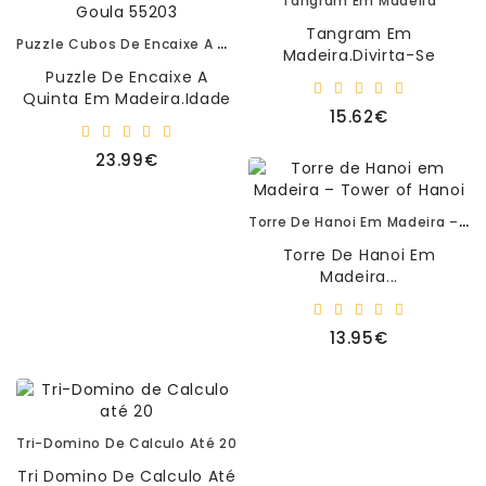
Tangram Em Madeira
Tangram Em
Puzzle Cubos De Encaixe A Quinta Em Madeira Da Goula 55203
Madeira.Divirta-Se
Puzzle De Encaixe A
Fazendo Diferentes
Quinta Em Madeira.Idade
Figuras Com Este
15.62€
Recomendada: 3+..
Tangram De Madeira.27
Cartas Dupla..
23.99€
Torre De Hanoi Em Madeira – Tower Of Hanoi
Torre De Hanoi Em
Madeira...
13.95€
Tri-Domino De Calculo Até 20
Tri Domino De Calculo Até