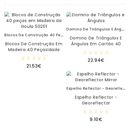
Matemática
Ciência
E
Robótica
Domino De Triângulos E Ângulos
Blocos De Construção 40 Peças Em Madeira Da Goula 50201
Domino De Triângulos E
Material
Blocos De Construção Em
Ângulos Em Cartão 40
Escolar
Madeira 40 PeçasIdade
Peças. Este Jogo De
E
Recomendada: 1+..
Dominó É Um Verdadeiro
Manualidades
22.94€
Desafio Em..
21.53€
Equipamento
De
Sala
Espelho Reflector - Georeflector Mirror
Sacos
Espelho Reflector -
-
Georeflector
T-
MirrorDimensões:
Shirt
15,5x9x9cmIdade
9.10€
-
Recomendada: +3..
Bonés