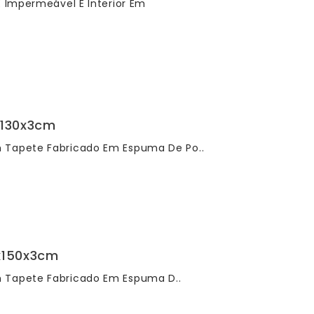
E Impermeável E Interior Em
x130x3cm
m Tapete Fabricado Em Espuma De Po..
x150x3cm
m Tapete Fabricado Em Espuma D..