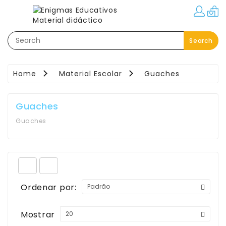
Categorias
Search
Festas–
Eventos–
Brindes
Home
Material Escolar
Guaches
Material
Educativo
Guaches
Áreas
Guaches
Pedagógicas
Movimento:
Interior
-
Exterior
Ordenar por:
Linguagem
Mostrar