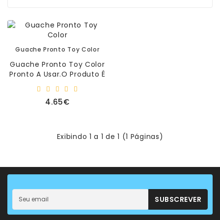
Matemática
Ciência
E
Robótica
Guache Pronto Toy Color
Guache Pronto Toy Color
Material
Pronto A Usar.O Produto É
Escolar
Particularmente
E
Adequado Para Crianças E
Manualidades
4.65€
Pode Ser..
Equipamento
De
Exibindo 1 a 1 de 1 (1 Páginas)
Sala
Sacos
-
T-
Shirt
SUBSCREVER
-
Bonés