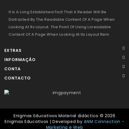
–
Panamás
It Is A Long Established Fact That A Reader Will Be
–
Aventais
Distracted By The Readable Content Of A Page When
Looking At Its Layout. The Point Of Using Loreadable
Livros
Content Of A Page When Looking At Its Layout Rem
-
Leitura
EXTRAS
Primeiras
INFORMAÇÃO
Descobertas
CONTA
CONTACTO
Enigmas Educativos Material didáctico © 2026
Enigmas Educativos | Developed by
ANM Connection -
Marketing e Web