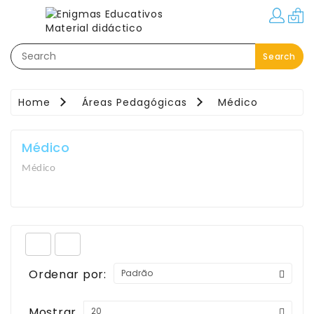
Categorias
Search
Festas–
Eventos–
Brindes
Home
Áreas Pedagógicas
Médico
Material
Educativo
Médico
Áreas
Médico
Pedagógicas
Movimento:
Interior
-
Exterior
Ordenar por:
Linguagem
Mostrar