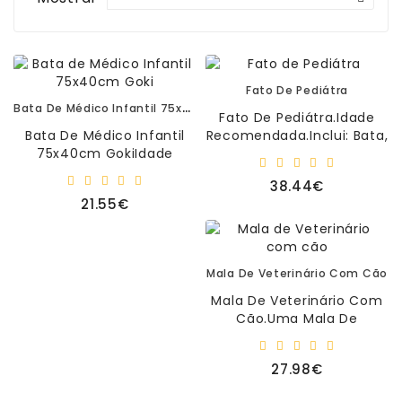
Matemática
Ciência
E
Robótica
Fato De Pediátra
Bata De Médico Infantil 75x40cm Goki
Fato De Pediátra.Idade
Material
Bata De Médico Infantil
Recomendada.Inclui: Bata,
Escolar
75x40cm GokiIdade
Bebé Recém-Nascido Em
E
Recomendada:
Peluche, Termómetro,
Manualidades
38.44€
3+Dimensões:
Estetosc..
21.55€
43,5x55,5cm..
Equipamento
De
Sala
Mala De Veterinário Com Cão
Sacos
Mala De Veterinário Com
-
Cão.Uma Mala De
T-
Transporte Resistente
Shirt
Feita Para Quem Gosta De
27.98€
-
Cães E Anim..
Bonés