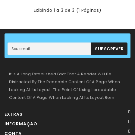
–
Panamás
Exibindo 1 a 3 de 3 (1 Páginas)
–
Aventais
Livros
-
Leitura
SUBSCREVER
Primeiras
Descobertas
It Is A Long Established Fact That A Reader Will Be
Distracted By The Readable Content Of A Page When
Looking At Its Layout. The Point Of Using Loreadable
Content Of A Page When Looking At Its Layout Rem
EXTRAS
INFORMAÇÃO
CONTA